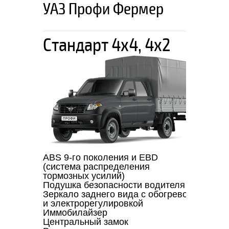
УАЗ Профи Фермер
Стандарт 4х4, 4x2
Комф
ABS 9-го поколения и EBD
Кондиц
(система распределения
перчат
тормозных усилий)
Сигнал
Подушка безопасности водителя
управл
Зеркало заднего вида с обогревом
Против
и электрорегулировкой
Регули
Иммобилайзер
водите
Центральный замок
Поясни