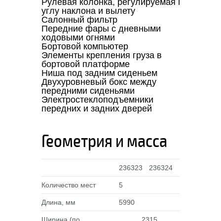
Рулевая колонка, регулируемая по
сидень
углу наклона и вылету
1 DIN 
Салонный фильтр
Обогре
Передние фары с дневными
Подогр
ходовыми огнями
Аккуму
Бортовой компьютер
75 (77)
Элементы крепления груза в
Электр
бортовой платформе
передн
Ниша под задним сиденьем
Двухуровневый бокс между
передними сиденьями
Электростеклоподъемники
передних и задних дверей
Геометрия и масса
236323
236324
Количество мест
5
Длина, мм
5990
Ширина (по
2315