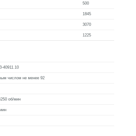
500
1845
3070
1225
З-40911.10
вым числом не менее 92
 4250 об/мин
/мин