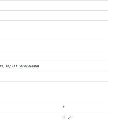
ая, задняя барабанная
+
опция