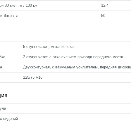
и 80 км/ч, л / 100 км
12,4
х баков, л
50
5-ступенчатая, механическая
бка
2-ступенчатая с отключением привода переднего моста
ма
Двухконтурная, с вакуумным усилителем, передняя дисков
225/75 R16
ция
руля
х сидений