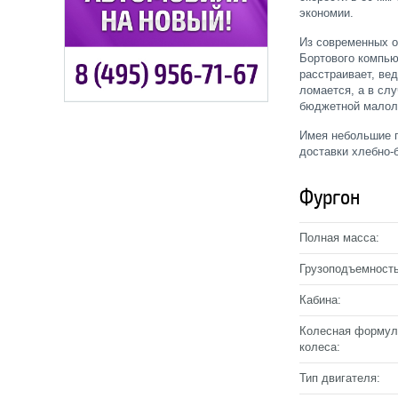
экономии.
Из современных о
Бортового компью
расстраивает, ве
ломается, а в сл
бюджетной малоли
Имея небольшие г
доставки хлебно-
Фургон
Полная масса:
Грузоподъемность
Кабина:
Колесная формул
колеса:
Тип двигателя: