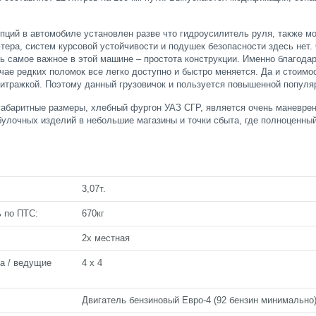
пций в автомобиле установлен разве что гидроусилитель руля, также м
тера, систем курсовой устойчивости и подушек безопасности здесь нет.
дь самое важное в этой машине – простота конструкции. Именно благодар
учае редких поломок все легко доступно и быстро меняется. Да и стоимо
тражкой. Поэтому данный грузовичок и пользуется повышенной популя
абаритные размеры, хлебный фургон УАЗ СГР, является очень маневре
булочных изделий в небольшие магазины и точки сбыта, где полноценный
3,07т.
 по ПТС:
670кг
2х местная
а / ведущие
4 x 4
Двигатель бензиновый Евро-4 (92 бензин минимально