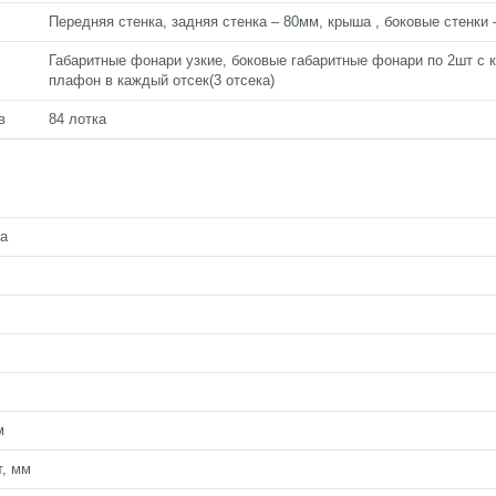
Передняя стенка, задняя стенка – 80мм, крыша , боковые стенки 
Габаритные фонари узкие, боковые габаритные фонари по 2шт с 
плафон в каждый отсек(3 отсека)
в
84 лотка
а
м
т, мм