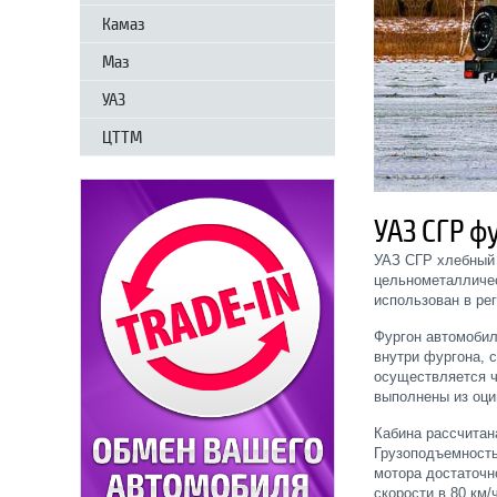
Камаз
Маз
УАЗ
ЦТТМ
УАЗ СГР ф
УАЗ СГР хлебный 
цельнометалличес
использован в ре
Фургон автомобил
внутри фургона, 
осуществляется ч
выполнены из оци
Кабина рассчитан
Грузоподъемность
мотора достаточн
скорости в 80 км