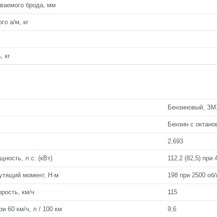
ваемого брода, мм
го а/м, кг
, кг
Бензиновый, ЗМ
Бензин с октано
2,693
ность, л.с. (кВт)
112,2 (82,5) при
утящий момент, Н·м
198 при 2500 об
рость, км/ч
115
и 60 км/ч, л / 100 км
9,6