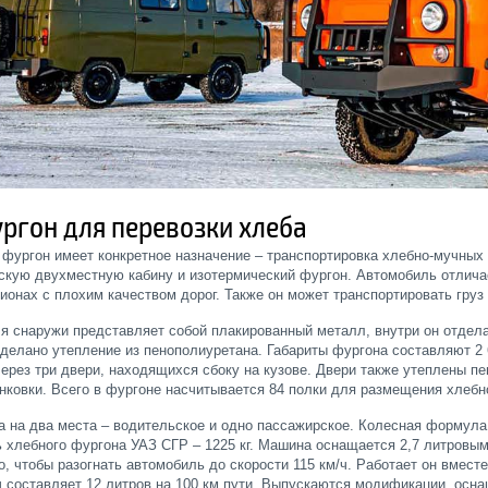
ургон для перевозки хлеба
фургон имеет конкретное назначение – транспортировка хлебно-мучных
кую двухместную кабину и изотермический фургон. Автомобиль отлича
гионах с плохим качеством дорог. Также он может транспортировать груз
я снаружи представляет собой плакированный металл, внутри он отдел
сделано утепление из пенополиуретана. Габариты фургона составляют 2 6
ерез три двери, находящихся сбоку на кузове. Двери также утеплены п
нковки. Всего в фургоне насчитывается 84 полки для размещения хлебн
а на два места – водительское и одно пассажирское. Колесная формула
 хлебного фургона УАЗ СГР – 1225 кг. Машина оснащается 2,7 литровы
о, чтобы разогнать автомобиль до скорости 115 км/ч. Работает он вмест
/ч составляет 12 литров на 100 км пути. Выпускаются модификации, ос